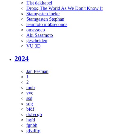
IJlst dakkapel
Droog The World As We Don't Know It
Stamgasten Ineke
Stamgasten Stephan
teamfoto in60seconds
omassoep
Aki Sasamoto
gescheiden
VU 3D
2024
Jan Pesman
1
2
mnb
vvc
ssd
sdg
bfdf
dxfvcgb
hgfd
fgnbh
gfvdfrg