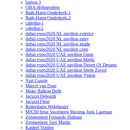
hartog-3
OBA-Bijlmerplein
Bath-Haim-Ouderkerk-1
Bath-Haim-Ouderkerk-2
cabellut-1
cabellut-2
dubai expo2020 NL pavilion exterior
dubai expo2020 NL pavilion entry
dubai expo2020 NL pavilion inside
dubai expo2020 NL pavilion cone
dubai expo2020 UAE pavilion Oasis
dubai expo2020 UAE pavilion Majlis
dubai expo2020 UAE pavilion Desert Of Dreams
dubai expo2020 UAE pavilion Sheik Zayed
dubai expo2020 UAE pavilion Vision
Yurt Guusje
Marcel van Dam
Moke Balkon Delft
Jacuzzi Deborah
Jacuzzi Fleur
Rotterdams Wijktheater
MX3D brug Stoofsteeg Maxima Joris Laarman
Zenmoment Fernando Halman
Zenmoment Tino Martin
Kasteel Vorden