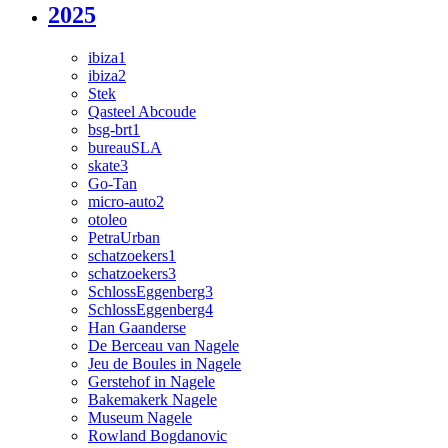
2025
ibiza1
ibiza2
Stek
Qasteel Abcoude
bsg-brt1
bureauSLA
skate3
Go-Tan
micro-auto2
otoleo
PetraUrban
schatzoekers1
schatzoekers3
SchlossEggenberg3
SchlossEggenberg4
Han Gaanderse
De Berceau van Nagele
Jeu de Boules in Nagele
Gerstehof in Nagele
Bakemakerk Nagele
Museum Nagele
Rowland Bogdanovic