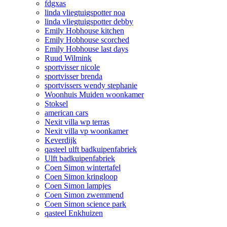
fdgxas
linda vliegtuigspotter noa
linda vliegtuigspotter debby
Emily Hobhouse kitchen
Emily Hobhouse scorched
Emily Hobhouse last days
Ruud Wilmink
sportvisser nicole
sportvisser brenda
sportvissers wendy stephanie
Woonhuis Muiden woonkamer
Stoksel
american cars
Nexit villa wp terras
Nexit villa vp woonkamer
Keverdijk
qasteel ulft badkuipenfabriek
Ulft badkuipenfabriek
Coen Simon wintertafel
Coen Simon kringloop
Coen Simon lampjes
Coen Simon zwemmend
Coen Simon science park
qasteel Enkhuizen