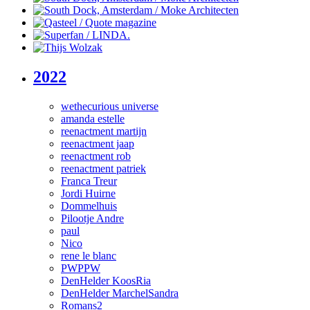
2022
wethecurious universe
amanda estelle
reenactment martijn
reenactment jaap
reenactment rob
reenactment patriek
Franca Treur
Jordi Huirne
Dommelhuis
Pilootje Andre
paul
Nico
rene le blanc
PWPPW
DenHelder KoosRia
DenHelder MarchelSandra
Romans2