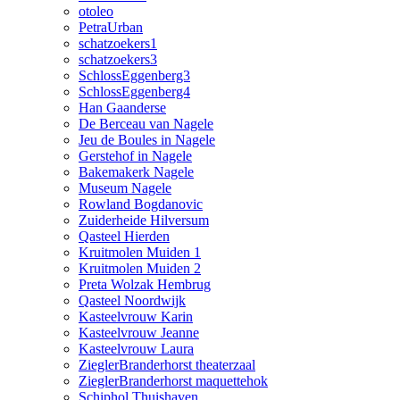
otoleo
PetraUrban
schatzoekers1
schatzoekers3
SchlossEggenberg3
SchlossEggenberg4
Han Gaanderse
De Berceau van Nagele
Jeu de Boules in Nagele
Gerstehof in Nagele
Bakemakerk Nagele
Museum Nagele
Rowland Bogdanovic
Zuiderheide Hilversum
Qasteel Hierden
Kruitmolen Muiden 1
Kruitmolen Muiden 2
Preta Wolzak Hembrug
Qasteel Noordwijk
Kasteelvrouw Karin
Kasteelvrouw Jeanne
Kasteelvrouw Laura
ZieglerBranderhorst theaterzaal
ZieglerBranderhorst maquettehok
Schiphol Thuishaven