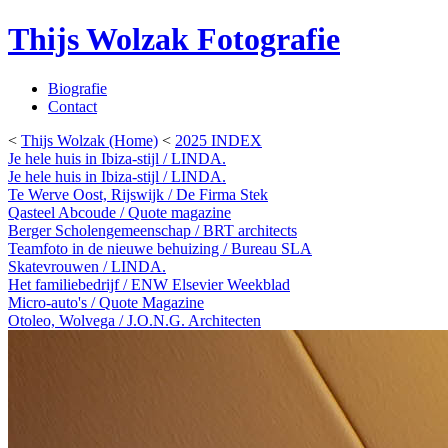
Thijs Wolzak Fotografie
Biografie
Contact
<
Thijs Wolzak (Home)
<
2025 INDEX
Je hele huis in Ibiza-stijl / LINDA.
Je hele huis in Ibiza-stijl / LINDA.
Te Werve Oost, Rijswijk / De Firma Stek
Qasteel Abcoude / Quote magazine
Berger Scholengemeenschap / BRT architects
Teamfoto in de nieuwe behuizing / Bureau SLA
Skatevrouwen / LINDA.
Het familiebedrijf / ENW Elsevier Weekblad
Micro-auto's / Quote Magazine
Otoleo, Wolvega / J.O.N.G. Architecten