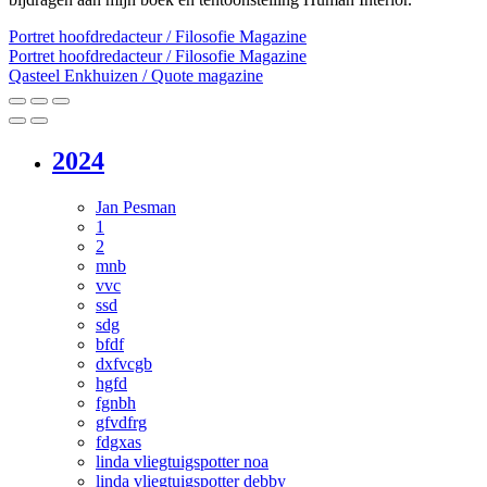
Portret hoofdredacteur / Filosofie Magazine
Portret hoofdredacteur / Filosofie Magazine
Qasteel Enkhuizen / Quote magazine
2024
Jan Pesman
1
2
mnb
vvc
ssd
sdg
bfdf
dxfvcgb
hgfd
fgnbh
gfvdfrg
fdgxas
linda vliegtuigspotter noa
linda vliegtuigspotter debby