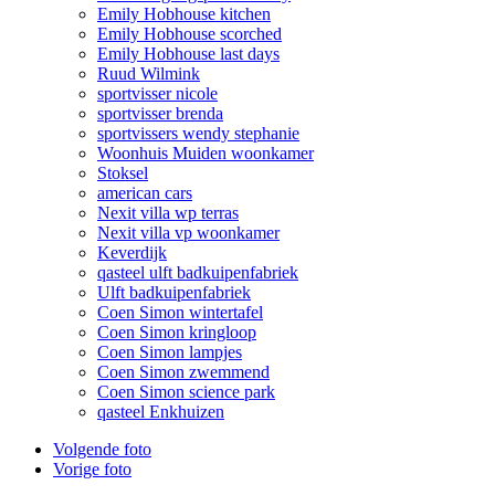
Emily Hobhouse kitchen
Emily Hobhouse scorched
Emily Hobhouse last days
Ruud Wilmink
sportvisser nicole
sportvisser brenda
sportvissers wendy stephanie
Woonhuis Muiden woonkamer
Stoksel
american cars
Nexit villa wp terras
Nexit villa vp woonkamer
Keverdijk
qasteel ulft badkuipenfabriek
Ulft badkuipenfabriek
Coen Simon wintertafel
Coen Simon kringloop
Coen Simon lampjes
Coen Simon zwemmend
Coen Simon science park
qasteel Enkhuizen
Volgende foto
Vorige foto