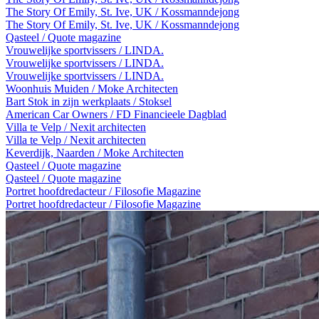
The Story Of Emily, St. Ive, UK / Kossmanndejong
The Story Of Emily, St. Ive, UK / Kossmanndejong
Qasteel / Quote magazine
Vrouwelijke sportvissers / LINDA.
Vrouwelijke sportvissers / LINDA.
Vrouwelijke sportvissers / LINDA.
Woonhuis Muiden / Moke Architecten
Bart Stok in zijn werkplaats / Stoksel
American Car Owners / FD Financieele Dagblad
Villa te Velp / Nexit architecten
Villa te Velp / Nexit architecten
Keverdijk, Naarden / Moke Architecten
Qasteel / Quote magazine
Qasteel / Quote magazine
Portret hoofdredacteur / Filosofie Magazine
Portret hoofdredacteur / Filosofie Magazine