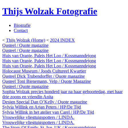
Thijs Wolzak Fotografie
Biografie
Contact
<
Thijs Wolzak (Home)
<
2024 INDEX
Qasteel / Quote magazine
Qasteel / Quote magazine
Huis van Oranje, Paleis Het Loo / Kossmanndejong
Huis van Oranje, Paleis Het Loo / Kossmanndejong
Huis van Oranje, Paleis Het Loo / Kossmanndejong
Holocaust Museum / Joods Cultureel Kwartier
Qasteel Dick Trubendorffer / Quote magazine
Qasteel Toni Bienemann, Velp / Quote Magazine
Qasteel / Quote magazine
Sophia Wolzak precies honderd jaar na haar geboortedag, met haar
drie zoons en vriendin Anita
Design Special Dan O’Kelly / Quote magazine
Sylvia Willink en Arjan Peters / HP/De Tijd
Sylvia Willink in het atelier van Carel / HP/De Tijd
Vrouwelijke vliegtuigspotters / LINDA.
Vrouwelijke vliegtuigspotters / LINDA.
The Story Of Emily, St. Ive, UK / Kossmanndejong