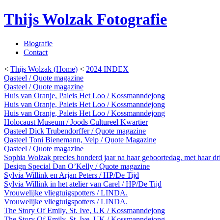
Thijs Wolzak Fotografie
Biografie
Contact
<
Thijs Wolzak (Home)
<
2024 INDEX
Qasteel / Quote magazine
Qasteel / Quote magazine
Huis van Oranje, Paleis Het Loo / Kossmanndejong
Huis van Oranje, Paleis Het Loo / Kossmanndejong
Huis van Oranje, Paleis Het Loo / Kossmanndejong
Holocaust Museum / Joods Cultureel Kwartier
Qasteel Dick Trubendorffer / Quote magazine
Qasteel Toni Bienemann, Velp / Quote Magazine
Qasteel / Quote magazine
Sophia Wolzak precies honderd jaar na haar geboortedag, met haar dr
Design Special Dan O’Kelly / Quote magazine
Sylvia Willink en Arjan Peters / HP/De Tijd
Sylvia Willink in het atelier van Carel / HP/De Tijd
Vrouwelijke vliegtuigspotters / LINDA.
Vrouwelijke vliegtuigspotters / LINDA.
The Story Of Emily, St. Ive, UK / Kossmanndejong
The Story Of Emily, St. Ive, UK / Kossmanndejong