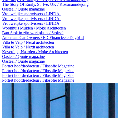
The Story Of Emily, St. Ive, UK / Kossmanndejong
Qasteel / Quote magazine
Vrouwelijke sportvissers / LINDA.
Vrouwelijke sportvissers / LINDA.
Vrouwelijke sportvissers / LINDA.
Woonhuis Muiden / Moke Architecten
Bart Stok in zijn werkplaats / Stoksel
American Car Owners / FD Financieele Dagblad
Villa te Velp / Nexit architecten
Villa te Velp / Nexit architecten
Keverdijk, Naarden / Moke Architecten
Qasteel / Quote magazine
Qasteel / Quote magazine
Portret hoofdredacteur / Filosofie Magazine
Portret hoofdredacteur / Filosofie Magazine
Portret hoofdredacteur / Filosofie Magazine
Portret hoofdredacteur / Filosofie Magazine