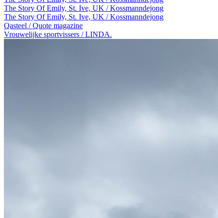
The Story Of Emily, St. Ive, UK / Kossmanndejong
The Story Of Emily, St. Ive, UK / Kossmanndejong
Qasteel / Quote magazine
Vrouwelijke sportvissers / LINDA.