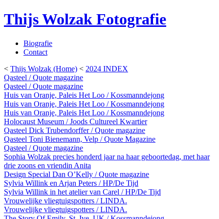
Thijs Wolzak Fotografie
Biografie
Contact
<
Thijs Wolzak (Home)
<
2024 INDEX
Qasteel / Quote magazine
Qasteel / Quote magazine
Huis van Oranje, Paleis Het Loo / Kossmanndejong
Huis van Oranje, Paleis Het Loo / Kossmanndejong
Huis van Oranje, Paleis Het Loo / Kossmanndejong
Holocaust Museum / Joods Cultureel Kwartier
Qasteel Dick Trubendorffer / Quote magazine
Qasteel Toni Bienemann, Velp / Quote Magazine
Qasteel / Quote magazine
Sophia Wolzak precies honderd jaar na haar geboortedag, met haar
drie zoons en vriendin Anita
Design Special Dan O’Kelly / Quote magazine
Sylvia Willink en Arjan Peters / HP/De Tijd
Sylvia Willink in het atelier van Carel / HP/De Tijd
Vrouwelijke vliegtuigspotters / LINDA.
Vrouwelijke vliegtuigspotters / LINDA.
The Story Of Emily, St. Ive, UK / Kossmanndejong