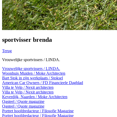
sportvisser brenda
Terug
Vrouwelijke sportvissers / LINDA.
Vrouwelijke sportvissers / LINDA.
Woonhuis Muiden / Moke Architecten
Bart Stok in zijn werkplaats / Stoksel
American Car Owners / FD Financieele Dagblad
Villa te Velp / Nexit architecten
Villa te Velp / Nexit architecten
Keverdijk, Naarden / Moke Architecten
Qasteel / Quote magazine
Qasteel / Quote magazine
Portret hoofdredacteur / Filosofie Magazine
Portret hoofdredacteur / Filosofie Magazine