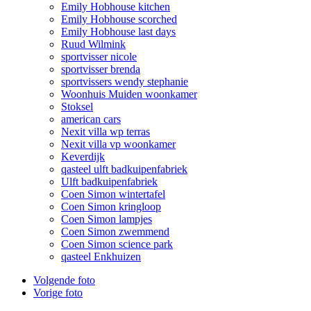
Emily Hobhouse kitchen
Emily Hobhouse scorched
Emily Hobhouse last days
Ruud Wilmink
sportvisser nicole
sportvisser brenda
sportvissers wendy stephanie
Woonhuis Muiden woonkamer
Stoksel
american cars
Nexit villa wp terras
Nexit villa vp woonkamer
Keverdijk
qasteel ulft badkuipenfabriek
Ulft badkuipenfabriek
Coen Simon wintertafel
Coen Simon kringloop
Coen Simon lampjes
Coen Simon zwemmend
Coen Simon science park
qasteel Enkhuizen
Volgende foto
Vorige foto