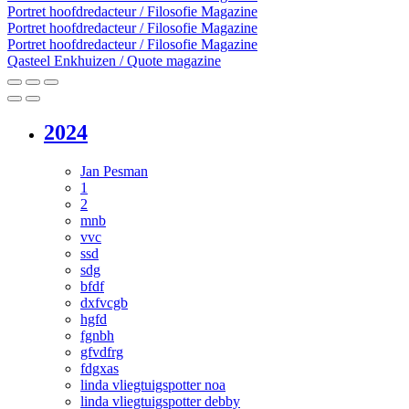
Portret hoofdredacteur / Filosofie Magazine
Portret hoofdredacteur / Filosofie Magazine
Portret hoofdredacteur / Filosofie Magazine
Qasteel Enkhuizen / Quote magazine
2024
Jan Pesman
1
2
mnb
vvc
ssd
sdg
bfdf
dxfvcgb
hgfd
fgnbh
gfvdfrg
fdgxas
linda vliegtuigspotter noa
linda vliegtuigspotter debby