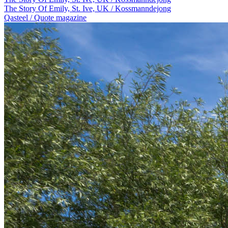
The Story Of Emily, St. Ive, UK / Kossmanndejong
Qasteel / Quote magazine