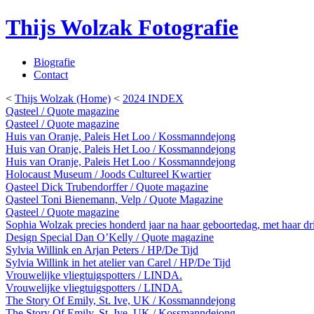
Thijs Wolzak Fotografie
Biografie
Contact
<
Thijs Wolzak (Home)
<
2024 INDEX
Qasteel / Quote magazine
Qasteel / Quote magazine
Huis van Oranje, Paleis Het Loo / Kossmanndejong
Huis van Oranje, Paleis Het Loo / Kossmanndejong
Huis van Oranje, Paleis Het Loo / Kossmanndejong
Holocaust Museum / Joods Cultureel Kwartier
Qasteel Dick Trubendorffer / Quote magazine
Qasteel Toni Bienemann, Velp / Quote Magazine
Qasteel / Quote magazine
Sophia Wolzak precies honderd jaar na haar geboortedag, met haar dr
Design Special Dan O’Kelly / Quote magazine
Sylvia Willink en Arjan Peters / HP/De Tijd
Sylvia Willink in het atelier van Carel / HP/De Tijd
Vrouwelijke vliegtuigspotters / LINDA.
Vrouwelijke vliegtuigspotters / LINDA.
The Story Of Emily, St. Ive, UK / Kossmanndejong
The Story Of Emily, St. Ive, UK / Kossmanndejong