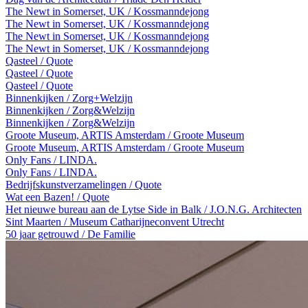
The Newt in Somerset, UK / Kossmanndejong
The Newt in Somerset, UK / Kossmanndejong
The Newt in Somerset, UK / Kossmanndejong
The Newt in Somerset, UK / Kossmanndejong
Qasteel / Quote
Qasteel / Quote
Qasteel / Quote
Binnenkijken / Zorg+Welzijn
Binnenkijken / Zorg&Welzijn
Binnenkijken / Zorg&Welzijn
Groote Museum, ARTIS Amsterdam / Groote Museum
Groote Museum, ARTIS Amsterdam / Groote Museum
Only Fans / LINDA.
Only Fans / LINDA.
Bedrijfskunstverzamelingen / Quote
Wat een Bazen! / Quote
Het nieuwe bureau aan de Lytse Side in Balk / J.O.N.G. Architecten
Sint Maarten / Museum Catharijneconvent Utrecht
50 jaar getrouwd / De Familie