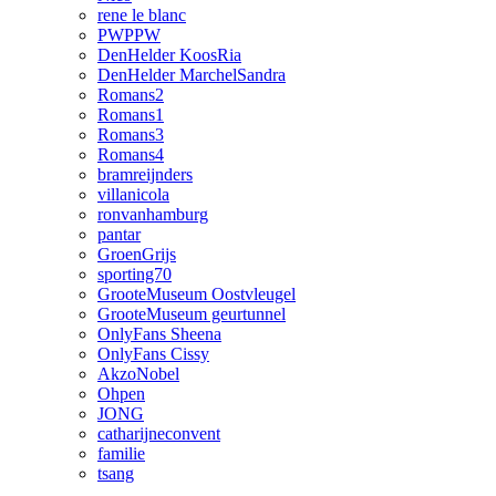
rene le blanc
PWPPW
DenHelder KoosRia
DenHelder MarchelSandra
Romans2
Romans1
Romans3
Romans4
bramreijnders
villanicola
ronvanhamburg
pantar
GroenGrijs
sporting70
GrooteMuseum Oostvleugel
GrooteMuseum geurtunnel
OnlyFans Sheena
OnlyFans Cissy
AkzoNobel
Ohpen
JONG
catharijneconvent
familie
tsang