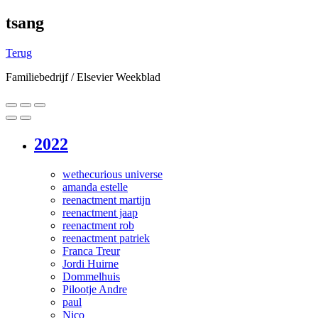
tsang
Terug
Familiebedrijf / Elsevier Weekblad
2022
wethecurious universe
amanda estelle
reenactment martijn
reenactment jaap
reenactment rob
reenactment patriek
Franca Treur
Jordi Huirne
Dommelhuis
Pilootje Andre
paul
Nico