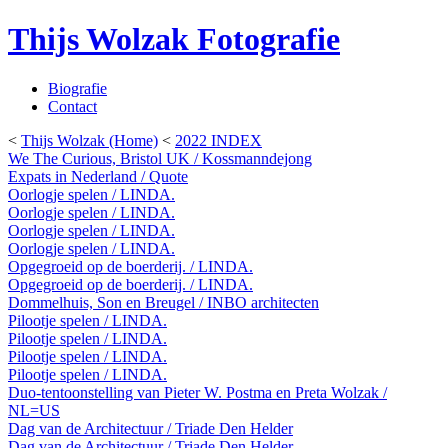
Thijs Wolzak Fotografie
Biografie
Contact
<
Thijs Wolzak (Home)
<
2022 INDEX
We The Curious, Bristol UK / Kossmanndejong
Expats in Nederland / Quote
Oorlogje spelen / LINDA.
Oorlogje spelen / LINDA.
Oorlogje spelen / LINDA.
Oorlogje spelen / LINDA.
Opgegroeid op de boerderij. / LINDA.
Opgegroeid op de boerderij. / LINDA.
Dommelhuis, Son en Breugel / INBO architecten
Pilootje spelen / LINDA.
Pilootje spelen / LINDA.
Pilootje spelen / LINDA.
Pilootje spelen / LINDA.
Duo-tentoonstelling van Pieter W. Postma en Preta Wolzak /
NL=US
Dag van de Architectuur / Triade Den Helder
Dag van de Architectuur / Triade Den Helder