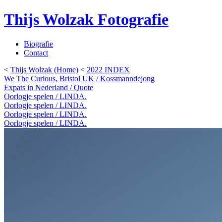
Thijs Wolzak Fotografie
Biografie
Contact
<
Thijs Wolzak (Home)
<
2022 INDEX
We The Curious, Bristol UK / Kossmanndejong
Expats in Nederland / Quote
Oorlogje spelen / LINDA.
Oorlogje spelen / LINDA.
Oorlogje spelen / LINDA.
Oorlogje spelen / LINDA.