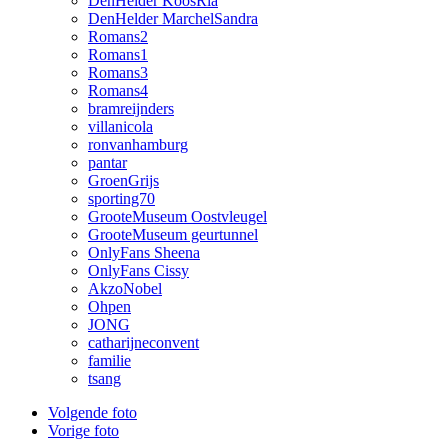
DenHelder KoosRia
DenHelder MarchelSandra
Romans2
Romans1
Romans3
Romans4
bramreijnders
villanicola
ronvanhamburg
pantar
GroenGrijs
sporting70
GrooteMuseum Oostvleugel
GrooteMuseum geurtunnel
OnlyFans Sheena
OnlyFans Cissy
AkzoNobel
Ohpen
JONG
catharijneconvent
familie
tsang
Volgende foto
Vorige foto