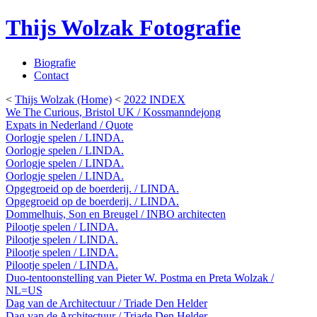
Thijs Wolzak Fotografie
Biografie
Contact
<
Thijs Wolzak (Home)
<
2022 INDEX
We The Curious, Bristol UK / Kossmanndejong
Expats in Nederland / Quote
Oorlogje spelen / LINDA.
Oorlogje spelen / LINDA.
Oorlogje spelen / LINDA.
Oorlogje spelen / LINDA.
Opgegroeid op de boerderij. / LINDA.
Opgegroeid op de boerderij. / LINDA.
Dommelhuis, Son en Breugel / INBO architecten
Pilootje spelen / LINDA.
Pilootje spelen / LINDA.
Pilootje spelen / LINDA.
Pilootje spelen / LINDA.
Duo-tentoonstelling van Pieter W. Postma en Preta Wolzak /
NL=US
Dag van de Architectuur / Triade Den Helder
Dag van de Architectuur / Triade Den Helder