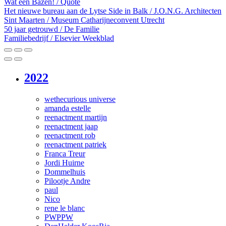
Wat een Bazen! / Quote
Het nieuwe bureau aan de Lytse Side in Balk / J.O.N.G. Architecten
Sint Maarten / Museum Catharijneconvent Utrecht
50 jaar getrouwd / De Familie
Familiebedrijf / Elsevier Weekblad
2022
wethecurious universe
amanda estelle
reenactment martijn
reenactment jaap
reenactment rob
reenactment patriek
Franca Treur
Jordi Huirne
Dommelhuis
Pilootje Andre
paul
Nico
rene le blanc
PWPPW