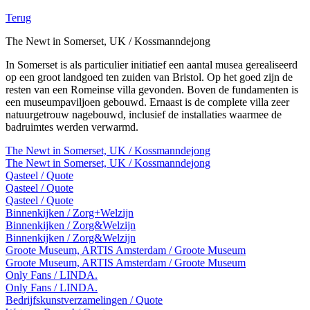
Terug
The Newt in Somerset, UK / Kossmanndejong
In Somerset is als particulier initiatief een aantal musea gerealiseerd
op een groot landgoed ten zuiden van Bristol. Op het goed zijn de
resten van een Romeinse villa gevonden. Boven de fundamenten is
een museumpaviljoen gebouwd. Ernaast is de complete villa zeer
natuurgetrouw nagebouwd, inclusief de installaties waarmee de
badruimtes werden verwarmd.
The Newt in Somerset, UK / Kossmanndejong
The Newt in Somerset, UK / Kossmanndejong
Qasteel / Quote
Qasteel / Quote
Qasteel / Quote
Binnenkijken / Zorg+Welzijn
Binnenkijken / Zorg&Welzijn
Binnenkijken / Zorg&Welzijn
Groote Museum, ARTIS Amsterdam / Groote Museum
Groote Museum, ARTIS Amsterdam / Groote Museum
Only Fans / LINDA.
Only Fans / LINDA.
Bedrijfskunstverzamelingen / Quote