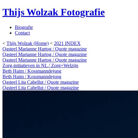
Thijs Wolzak Fotografie
Biografie
Contact
<
Thijs Wolzak (Home)
<
2021 INDEX
Qasteel Marianne Hartog / Quote magazine
Qasteel Marianne Hartog / Quote magazine
Qasteel Marianne Hartog / Quote magazine
Zorg-initiatieven in NL / Zorg+Welzijn
Beth Haim / Kossmanndejong
Beth Haim / Kossmanndejong
Qasteel Lita Cabellut / Quote magazine
Qasteel Lita Cabellut / Quote magazine