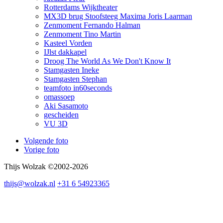
Rotterdams Wijktheater
MX3D brug Stoofsteeg Maxima Joris Laarman
Zenmoment Fernando Halman
Zenmoment Tino Martin
Kasteel Vorden
IJlst dakkapel
Droog The World As We Don't Know It
Stamgasten Ineke
Stamgasten Stephan
teamfoto in60seconds
omassoep
Aki Sasamoto
gescheiden
VU 3D
Volgende foto
Vorige foto
Thijs Wolzak ©2002-2026
thijs@wolzak.nl
+31 6 54923365