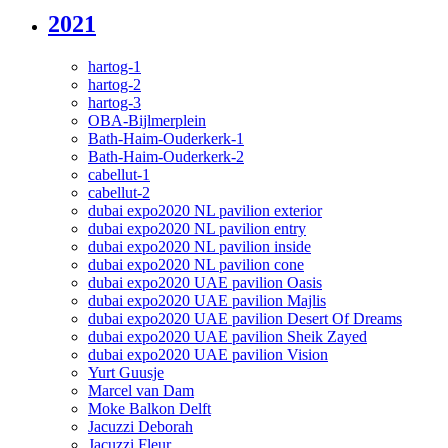
2021
hartog-1
hartog-2
hartog-3
OBA-Bijlmerplein
Bath-Haim-Ouderkerk-1
Bath-Haim-Ouderkerk-2
cabellut-1
cabellut-2
dubai expo2020 NL pavilion exterior
dubai expo2020 NL pavilion entry
dubai expo2020 NL pavilion inside
dubai expo2020 NL pavilion cone
dubai expo2020 UAE pavilion Oasis
dubai expo2020 UAE pavilion Majlis
dubai expo2020 UAE pavilion Desert Of Dreams
dubai expo2020 UAE pavilion Sheik Zayed
dubai expo2020 UAE pavilion Vision
Yurt Guusje
Marcel van Dam
Moke Balkon Delft
Jacuzzi Deborah
Jacuzzi Fleur