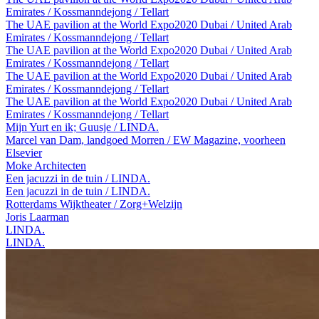
Emirates / Kossmanndejong / Tellart
The UAE pavilion at the World Expo2020 Dubai / United Arab
Emirates / Kossmanndejong / Tellart
The UAE pavilion at the World Expo2020 Dubai / United Arab
Emirates / Kossmanndejong / Tellart
The UAE pavilion at the World Expo2020 Dubai / United Arab
Emirates / Kossmanndejong / Tellart
The UAE pavilion at the World Expo2020 Dubai / United Arab
Emirates / Kossmanndejong / Tellart
Mijn Yurt en ik; Guusje / LINDA.
Marcel van Dam, landgoed Morren / EW Magazine, voorheen
Elsevier
Moke Architecten
Een jacuzzi in de tuin / LINDA.
Een jacuzzi in de tuin / LINDA.
Rotterdams Wijktheater / Zorg+Welzijn
Joris Laarman
LINDA.
LINDA.