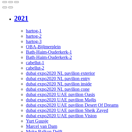
2021
hartog-1
hartog-2
hartog-3
OBA-Bijlmerplein
Bath-Haim-Ouderkerk-1
Bath-Haim-Ouderkerk-2
cabellut-1
cabellut-2
dubai expo2020 NL pavilion exterior
dubai expo2020 NL pavilion entry
dubai expo2020 NL pavilion inside
dubai expo2020 NL pavilion cone
dubai expo2020 UAE pavilion Oasis
dubai expo2020 UAE pavilion Majlis
dubai expo2020 UAE pavilion Desert Of Dreams
dubai expo2020 UAE pavilion Sheik Zayed
dubai expo2020 UAE pavilion Vision
Yurt Guusje
Marcel van Dam
Moke Balkon Delft