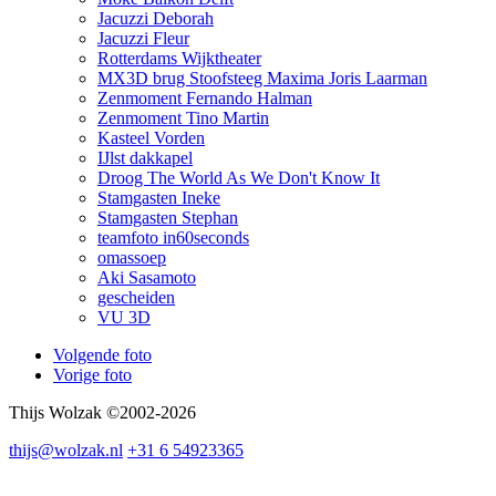
Jacuzzi Deborah
Jacuzzi Fleur
Rotterdams Wijktheater
MX3D brug Stoofsteeg Maxima Joris Laarman
Zenmoment Fernando Halman
Zenmoment Tino Martin
Kasteel Vorden
IJlst dakkapel
Droog The World As We Don't Know It
Stamgasten Ineke
Stamgasten Stephan
teamfoto in60seconds
omassoep
Aki Sasamoto
gescheiden
VU 3D
Volgende foto
Vorige foto
Thijs Wolzak ©2002-2026
thijs@wolzak.nl
+31 6 54923365