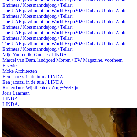
Emirates / Kossmanndejong / Tellart
The UAE pavilion at the World Expo2020 Dubai / United Arab
Emirates / Kossmanndejong / Tellart
The UAE pavilion at the World Expo2020 Dubai / United Arab
Emirates / Kossmanndejong / Tellart
The UAE pavilion at the World Expo2020 Dubai / United Arab
Emirates / Kossmanndejong / Tellart
The UAE pavilion at the World Expo2020 Dubai / United Arab
Emirates / Kossmanndejong / Tellart
Mijn Yurt en ik; Guusje / LINDA.
Marcel van Dam, landgoed Morren / EW Magazine, voorheen
Elsevier
Moke Architecten
Een jacuzzi in de tuin / LINDA.
Een jacuzzi in de tuin / LINDA.
Rotterdams Wijktheater / Zorg+Welzijn
Joris Laarman
LINDA.
LINDA.