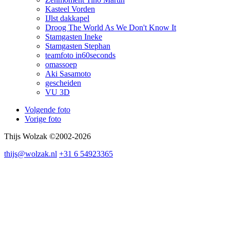
Kasteel Vorden
IJlst dakkapel
Droog The World As We Don't Know It
Stamgasten Ineke
Stamgasten Stephan
teamfoto in60seconds
omassoep
Aki Sasamoto
gescheiden
VU 3D
Volgende foto
Vorige foto
Thijs Wolzak ©2002-2026
thijs@wolzak.nl
+31 6 54923365