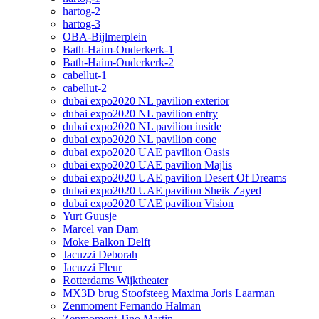
hartog-2
hartog-3
OBA-Bijlmerplein
Bath-Haim-Ouderkerk-1
Bath-Haim-Ouderkerk-2
cabellut-1
cabellut-2
dubai expo2020 NL pavilion exterior
dubai expo2020 NL pavilion entry
dubai expo2020 NL pavilion inside
dubai expo2020 NL pavilion cone
dubai expo2020 UAE pavilion Oasis
dubai expo2020 UAE pavilion Majlis
dubai expo2020 UAE pavilion Desert Of Dreams
dubai expo2020 UAE pavilion Sheik Zayed
dubai expo2020 UAE pavilion Vision
Yurt Guusje
Marcel van Dam
Moke Balkon Delft
Jacuzzi Deborah
Jacuzzi Fleur
Rotterdams Wijktheater
MX3D brug Stoofsteeg Maxima Joris Laarman
Zenmoment Fernando Halman
Zenmoment Tino Martin