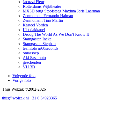
Jacuzzi Fleur
Rotterdams Wijktheater
MX3D brug Stoofsteeg Maxima Joris Laarman
Zenmoment Fernando Halman
Zenmoment Tino Martin
Kasteel Vorden
IJlst dakkapel
Droog The World As We Don't Know It
Stamgasten Ineke
Stamgasten Stephan
teamfoto in60seconds
omassoep
Aki Sasamoto
gescheiden
VU 3D
Volgende foto
Vorige foto
Thijs Wolzak ©2002-2026
thijs@wolzak.nl
+31 6 54923365