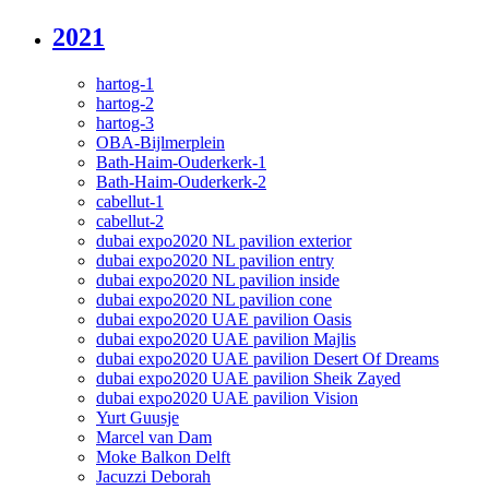
2021
hartog-1
hartog-2
hartog-3
OBA-Bijlmerplein
Bath-Haim-Ouderkerk-1
Bath-Haim-Ouderkerk-2
cabellut-1
cabellut-2
dubai expo2020 NL pavilion exterior
dubai expo2020 NL pavilion entry
dubai expo2020 NL pavilion inside
dubai expo2020 NL pavilion cone
dubai expo2020 UAE pavilion Oasis
dubai expo2020 UAE pavilion Majlis
dubai expo2020 UAE pavilion Desert Of Dreams
dubai expo2020 UAE pavilion Sheik Zayed
dubai expo2020 UAE pavilion Vision
Yurt Guusje
Marcel van Dam
Moke Balkon Delft
Jacuzzi Deborah