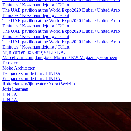
Emirates / Kossmanndejong / Tellart
The UAE pavilion at the World Expo2020 Dubai / United Arab
Emirates / Kossmanndejong / Tellart
The UAE pavilion at the World Expo2020 Dubai / United Arab
Emirates / Kossmanndejong / Tellart
The UAE pavilion at the World Expo2020 Dubai / United Arab
Emirates / Kossmanndejong / Tellart
The UAE pavilion at the World Expo2020 Dubai / United Arab
Emirates / Kossmanndejong / Tellart
Mijn Yurt en ik; Guusje / LINDA.
Marcel van Dam, landgoed Morren / EW Magazine, voorheen
Elsevier
Moke Architecten
Een jacuzzi in de tuin / LINDA.
Een jacuzzi in de tuin / LINDA.
Rotterdams Wijktheater / Zorg+Welzijn
Joris Laarman
LINDA.
LINDA.