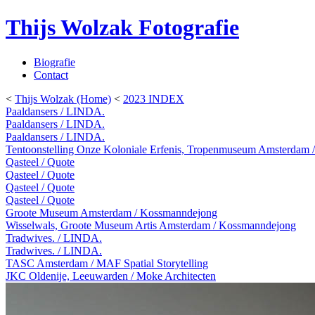
Thijs Wolzak Fotografie
Biografie
Contact
<
Thijs Wolzak (Home)
<
2023 INDEX
Paaldansers / LINDA.
Paaldansers / LINDA.
Paaldansers / LINDA.
Tentoonstelling Onze Koloniale Erfenis, Tropenmuseum Amsterdam
Qasteel / Quote
Qasteel / Quote
Qasteel / Quote
Qasteel / Quote
Groote Museum Amsterdam / Kossmanndejong
Wisselwals, Groote Museum Artis Amsterdam / Kossmanndejong
Tradwives. / LINDA.
Tradwives. / LINDA.
TASC Amsterdam / MAF Spatial Storytelling
JKC Oldenije, Leeuwarden / Moke Architecten