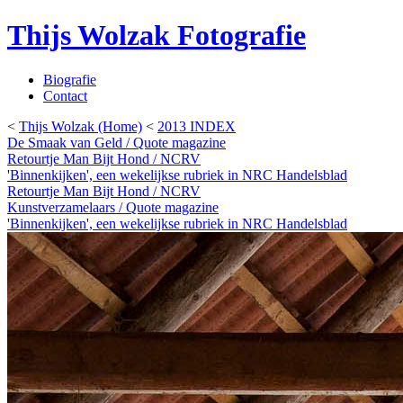
Thijs Wolzak Fotografie
Biografie
Contact
<
Thijs Wolzak (Home)
<
2013 INDEX
De Smaak van Geld / Quote magazine
Retourtje Man Bijt Hond / NCRV
'Binnenkijken', een wekelijkse rubriek in NRC Handelsblad
Retourtje Man Bijt Hond / NCRV
Kunstverzamelaars / Quote magazine
'Binnenkijken', een wekelijkse rubriek in NRC Handelsblad