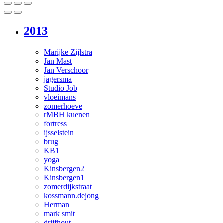
2013
Marijke Zijlstra
Jan Mast
Jan Verschoor
jagersma
Studio Job
vloeimans
zomerhoeve
rMBH kuenen
fortress
ijsselstein
brug
KB1
yoga
Kinsbergen2
Kinsbergen1
zomerdijkstraat
kossmann.dejong
Herman
mark smit
drijfhout