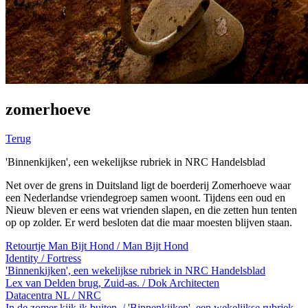
zomerhoeve
Terug
'Binnenkijken', een wekelijkse rubriek in NRC Handelsblad
Net over de grens in Duitsland ligt de boerderij Zomerhoeve waar
een Nederlandse vriendegroep samen woont. Tijdens een oud en
Nieuw bleven er eens wat vrienden slapen, en die zetten hun tenten
op op zolder. Er werd besloten dat die maar moesten blijven staan.
Retourtje Man Bijt Hond / Man Bijt Hond
Identity / Fortress
'Binnenkijken', een wekelijkse rubriek in NRC Handelsblad
Lex van Delden brug, Zuid-as. / Dok Architecten
Datacentra NL / NRC
In de zomer kijk ik buiten. / 'Binnenkijken', een wekelijkse rubriek