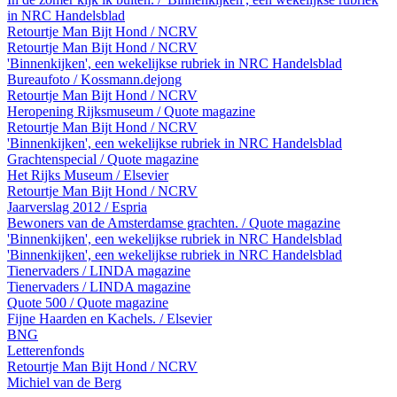
in NRC Handelsblad
Retourtje Man Bijt Hond / NCRV
Retourtje Man Bijt Hond / NCRV
'Binnenkijken', een wekelijkse rubriek in NRC Handelsblad
Bureaufoto / Kossmann.dejong
Retourtje Man Bijt Hond / NCRV
Heropening Rijksmuseum / Quote magazine
Retourtje Man Bijt Hond / NCRV
'Binnenkijken', een wekelijkse rubriek in NRC Handelsblad
Grachtenspecial / Quote magazine
Het Rijks Museum / Elsevier
Retourtje Man Bijt Hond / NCRV
Jaarverslag 2012 / Espria
Bewoners van de Amsterdamse grachten. / Quote magazine
'Binnenkijken', een wekelijkse rubriek in NRC Handelsblad
'Binnenkijken', een wekelijkse rubriek in NRC Handelsblad
Tienervaders / LINDA magazine
Tienervaders / LINDA magazine
Quote 500 / Quote magazine
Fijne Haarden en Kachels. / Elsevier
BNG
Letterenfonds
Retourtje Man Bijt Hond / NCRV
Michiel van de Berg