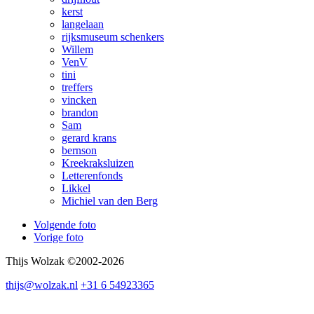
kerst
langelaan
rijksmuseum schenkers
Willem
VenV
tini
treffers
vincken
brandon
Sam
gerard krans
bernson
Kreekraksluizen
Letterenfonds
Likkel
Michiel van den Berg
Volgende foto
Vorige foto
Thijs Wolzak ©2002-2026
thijs@wolzak.nl
+31 6 54923365