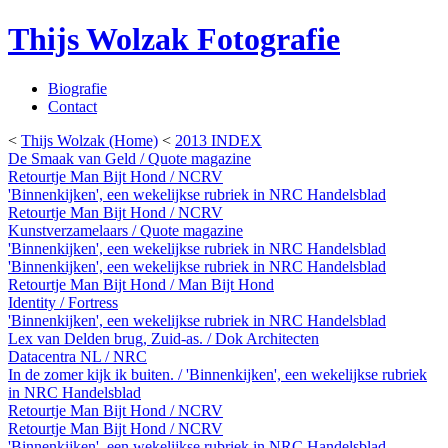
Thijs Wolzak Fotografie
Biografie
Contact
<
Thijs Wolzak (Home)
<
2013 INDEX
De Smaak van Geld / Quote magazine
Retourtje Man Bijt Hond / NCRV
'Binnenkijken', een wekelijkse rubriek in NRC Handelsblad
Retourtje Man Bijt Hond / NCRV
Kunstverzamelaars / Quote magazine
'Binnenkijken', een wekelijkse rubriek in NRC Handelsblad
'Binnenkijken', een wekelijkse rubriek in NRC Handelsblad
Retourtje Man Bijt Hond / Man Bijt Hond
Identity / Fortress
'Binnenkijken', een wekelijkse rubriek in NRC Handelsblad
Lex van Delden brug, Zuid-as. / Dok Architecten
Datacentra NL / NRC
In de zomer kijk ik buiten. / 'Binnenkijken', een wekelijkse rubriek
in NRC Handelsblad
Retourtje Man Bijt Hond / NCRV
Retourtje Man Bijt Hond / NCRV
'Binnenkijken', een wekelijkse rubriek in NRC Handelsblad