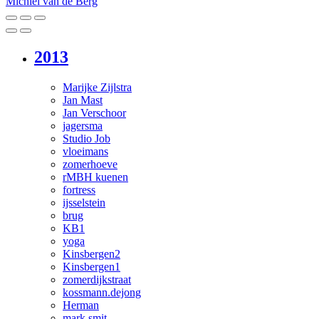
Michiel van de Berg
2013
Marijke Zijlstra
Jan Mast
Jan Verschoor
jagersma
Studio Job
vloeimans
zomerhoeve
rMBH kuenen
fortress
ijsselstein
brug
KB1
yoga
Kinsbergen2
Kinsbergen1
zomerdijkstraat
kossmann.dejong
Herman
mark smit