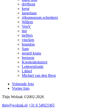
drijfhout
kerst
langelaan
rijksmuseum schenkers
Willem
VenV
tini
treffers
vincken
brandon
Sam
gerard krans
bernson
Kreekraksluizen
Letterenfonds
Likkel
Michiel van den Berg
Volgende foto
Vorige foto
Thijs Wolzak ©2002-2026
thijs@wolzak.nl
+31 6 54923365