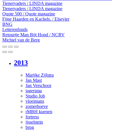
Tienervaders / LINDA magazine
Tienervaders / LINDA magazine
Quote 500 / Quote magazine
Fijne Haarden en Kachels. / Elsevier
BNG
Letterenfonds
Retourtje Man Bijt Hond / NCRV
Michiel van de Berg
2013
Marijke Zijlstra
Jan Mast
Jan Verschoor
jagersma
Studio Job
vloeimans
zomerhoeve
rMBH kuenen
fortress
ijsselstein
brug