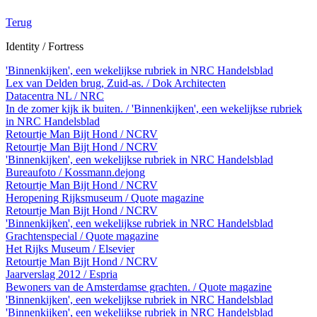
Terug
Identity / Fortress
'Binnenkijken', een wekelijkse rubriek in NRC Handelsblad
Lex van Delden brug, Zuid-as. / Dok Architecten
Datacentra NL / NRC
In de zomer kijk ik buiten. / 'Binnenkijken', een wekelijkse rubriek
in NRC Handelsblad
Retourtje Man Bijt Hond / NCRV
Retourtje Man Bijt Hond / NCRV
'Binnenkijken', een wekelijkse rubriek in NRC Handelsblad
Bureaufoto / Kossmann.dejong
Retourtje Man Bijt Hond / NCRV
Heropening Rijksmuseum / Quote magazine
Retourtje Man Bijt Hond / NCRV
'Binnenkijken', een wekelijkse rubriek in NRC Handelsblad
Grachtenspecial / Quote magazine
Het Rijks Museum / Elsevier
Retourtje Man Bijt Hond / NCRV
Jaarverslag 2012 / Espria
Bewoners van de Amsterdamse grachten. / Quote magazine
'Binnenkijken', een wekelijkse rubriek in NRC Handelsblad
'Binnenkijken', een wekelijkse rubriek in NRC Handelsblad