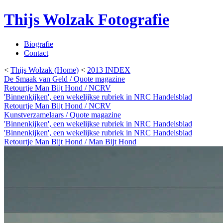
Thijs Wolzak Fotografie
Biografie
Contact
<
Thijs Wolzak (Home)
<
2013 INDEX
De Smaak van Geld / Quote magazine
Retourtje Man Bijt Hond / NCRV
'Binnenkijken', een wekelijkse rubriek in NRC Handelsblad
Retourtje Man Bijt Hond / NCRV
Kunstverzamelaars / Quote magazine
'Binnenkijken', een wekelijkse rubriek in NRC Handelsblad
'Binnenkijken', een wekelijkse rubriek in NRC Handelsblad
Retourtje Man Bijt Hond / Man Bijt Hond