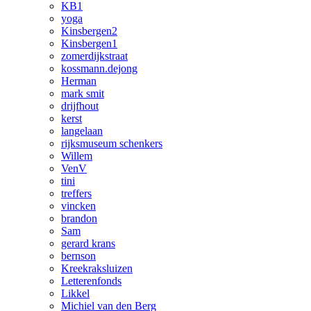
KB1
yoga
Kinsbergen2
Kinsbergen1
zomerdijkstraat
kossmann.dejong
Herman
mark smit
drijfhout
kerst
langelaan
rijksmuseum schenkers
Willem
VenV
tini
treffers
vincken
brandon
Sam
gerard krans
bernson
Kreekraksluizen
Letterenfonds
Likkel
Michiel van den Berg