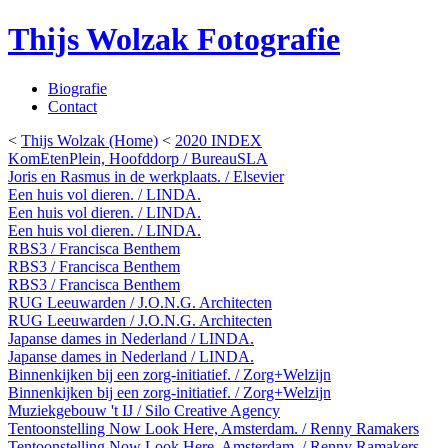
Thijs Wolzak Fotografie
Biografie
Contact
<
Thijs Wolzak (Home)
<
2020 INDEX
KomEtenPlein, Hoofddorp / BureauSLA
Joris en Rasmus in de werkplaats. / Elsevier
Een huis vol dieren. / LINDA.
Een huis vol dieren. / LINDA.
Een huis vol dieren. / LINDA.
RBS3 / Francisca Benthem
RBS3 / Francisca Benthem
RBS3 / Francisca Benthem
RUG Leeuwarden / J.O.N.G. Architecten
RUG Leeuwarden / J.O.N.G. Architecten
Japanse dames in Nederland / LINDA.
Japanse dames in Nederland / LINDA.
Binnenkijken bij een zorg-initiatief. / Zorg+Welzijn
Binnenkijken bij een zorg-initiatief. / Zorg+Welzijn
Muziekgebouw 't IJ / Silo Creative Agency
Tentoonstelling Now Look Here, Amsterdam. / Renny Ramakers
Tentoonstelling Now Look Here, Amsterdam. / Renny Ramakers