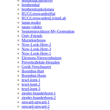
benthemachtergevel
benthemhal
benthemtrapkolomea
RUGLeeuwardenHal
RUGLeeuwardenLivingLab
japan-noako
japan-yukiko
Seniorenrockkoor-My-Generation
Only-Friends
Muziekgebouw
Now-Look-Here-2
Now-Look-Here-3
Now-Look-Here-1
Eleonora-Nieuwenhuizen
Priveekollektie-Heusden
Gerdi-Verschuuren
Boomhut-Bart
Boomhut-Hugo
texel-lomt-1
texel-lomt-2
texel-lomt-3
ziegler-branderhorst-1
ziegler-branderhorst-2
onward-upward-1
onward-upward-2