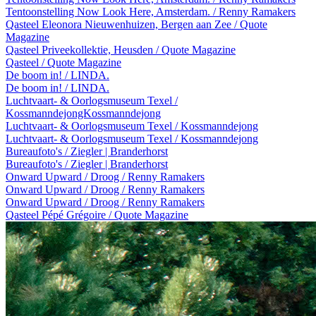
Tentoonstelling Now Look Here, Amsterdam. / Renny Ramakers
Qasteel Eleonora Nieuwenhuizen, Bergen aan Zee / Quote
Magazine
Qasteel Priveekollektie, Heusden / Quote Magazine
Qasteel / Quote Magazine
De boom in! / LINDA.
De boom in! / LINDA.
Luchtvaart- & Oorlogsmuseum Texel /
KossmanndejongKossmanndejong
Luchtvaart- & Oorlogsmuseum Texel / Kossmanndejong
Luchtvaart- & Oorlogsmuseum Texel / Kossmanndejong
Bureaufoto's / Ziegler | Branderhorst
Bureaufoto's / Ziegler | Branderhorst
Onward Upward / Droog / Renny Ramakers
Onward Upward / Droog / Renny Ramakers
Onward Upward / Droog / Renny Ramakers
Qasteel Pépé Grégoire / Quote Magazine