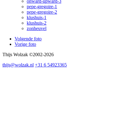
onward-upward-3
pepe-gregoire-1
pepe-gregoire-2
klushuis-1
klushuis-2
zonheuvel
Volgende foto
Vorige foto
Thijs Wolzak ©2002-2026
thijs@wolzak.nl
+31 6 54923365