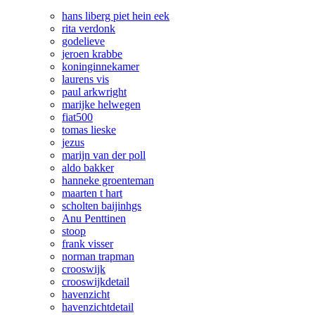
hans liberg piet hein eek
rita verdonk
godelieve
jeroen krabbe
koninginnekamer
laurens vis
paul arkwright
marijke helwegen
fiat500
tomas lieske
jezus
marijn van der poll
aldo bakker
hanneke groenteman
maarten t hart
scholten baijinhgs
Anu Penttinen
stoop
frank visser
norman trapman
crooswijk
crooswijkdetail
havenzicht
havenzichtdetail