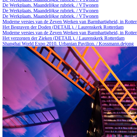
De Werkplaats. Maandelijkse rubriek. / VTwonen
De Werkplaats. Maandelijkse rubriek. / VTwonen
De Werkplaats. Maandelijkse rubriek. / VTwonen
Moderne versies van de Zeven Werken van Barmhartigheid, in Rotterd
Het Begraven der Doden (DETAIL). / Laurenskerk Rotterdam
Moderne versies van de Zeven Werken van Barmhartigheid, in Rotterd
Het verzorgen der Zieken (DETAIL). / Laurenskerk Rotterdam
Shanghai World Expo 2010. Urbanian Pavilion. / Kossmann.dejong