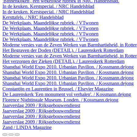
'Binnenkijken', een wekelijkse rubriek in NRC Handelsblad.
In de keuken. Kerstspecial. / NRC Handelsblad
In de keuken. Kerstspecial. / NRC Handelsblad
Kersttafels. / NRC Handelsblad
De Werkplaats. Maandelijkse rubriek. / VTwonen
De Werkplaats. Maandelijkse rubriek. / VTwonen
De Werkplaats. Maandelijkse rubriek. / VTwonen
De Werkplaats. Maandelijkse rubriek. / VTwonen
Moderne versies van de Zeven Werken van Barmhartigheid, in Rotterd
Het Begraven der Doden (DETAIL). / Laurenskerk Rotterdam
Moderne versies van de Zeven Werken van Barmhartigheid, in Rotterd
Het verzorgen der Zieken (DETAIL). / Laurenskerk Rotterdam
Shanghai World Expo 2010. Urbanian Pavilion. / Kossmann.dejong
Shanghai World Expo 2010. Urbanian Pavilion. / Kossmann.dejong
Shanghai World Expo 2010. Urbanian Pavilion. / Kossmann.dejong
Shanghai World Expo 2010. Urbanian Pavilion. / Kossmann.dejong
Constantijn en Laurentien in Brussel. / Elsevier Magazine
De Laurenskerk 'Een monument vol verhalen'. / Kossmann.dejong
Florence Nightingale Museum, Londen. / Kossmann.dejong
Jaarverslag 2009 / Rijksgebouwendienst
Jaarverslag 2009 / Rijksgebouwendienst
Jaarverslag 2009 / Rijksgebouwendienst
Jaarverslag 2009 / Rijksgebouwendienst
Zand / LINDA Magazine