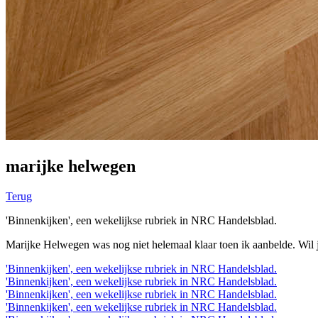
marijke helwegen
Terug
'Binnenkijken', een wekelijkse rubriek in NRC Handelsblad.
Marijke Helwegen was nog niet helemaal klaar toen ik aanbelde. Wil je
'Binnenkijken', een wekelijkse rubriek in NRC Handelsblad.
'Binnenkijken', een wekelijkse rubriek in NRC Handelsblad.
'Binnenkijken', een wekelijkse rubriek in NRC Handelsblad.
'Binnenkijken', een wekelijkse rubriek in NRC Handelsblad.