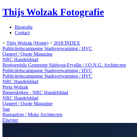
Thijs Wolzak Fotografie
Biografie
Contact
<
Thijs Wolzak (Home)
<
2018 INDEX
Publiciteitscampagne Stadsverwarming / HVC
Qasteel / Quote Magazine
NRC Handelsblad
Bestjoershûs Gemeente Súdwest-Fryslân / J.O.N.G. Architecten
Publiciteitscampagne Stadsverwarming / HVC
Publiciteitscampagne Stadsverwarming / HVC
NRC Handelsblad
Preta Wolzak
Binnenkijken - NRC Handelsblad
NRC Handelsblad
Qasteel / Quote Magazine
San
Bureaufoto / Moke Architecten
Elsevier