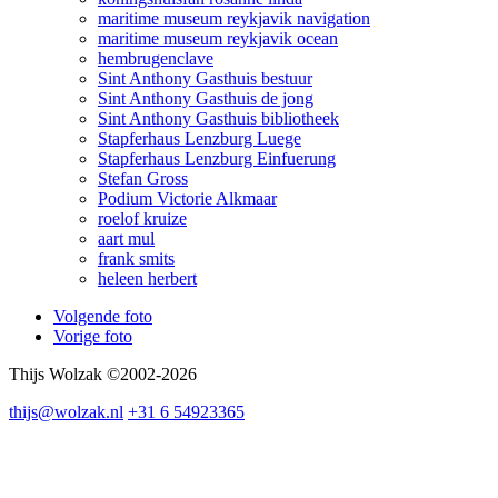
maritime museum reykjavik navigation
maritime museum reykjavik ocean
hembrugenclave
Sint Anthony Gasthuis bestuur
Sint Anthony Gasthuis de jong
Sint Anthony Gasthuis bibliotheek
Stapferhaus Lenzburg Luege
Stapferhaus Lenzburg Einfuerung
Stefan Gross
Podium Victorie Alkmaar
roelof kruize
aart mul
frank smits
heleen herbert
Volgende foto
Vorige foto
Thijs Wolzak ©2002-2026
thijs@wolzak.nl
+31 6 54923365