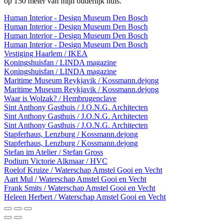
op 150 meter van mijn ouderlijk huis.
Human Interior - Design Museum Den Bosch
Human Interior - Design Museum Den Bosch
Human Interior - Design Museum Den Bosch
Human Interior - Design Museum Den Bosch
Vestiging Haarlem / IKEA
Koningshuisfan / LINDA magazine
Koningshuisfan / LINDA magazine
Maritime Museum Reykjavik / Kossmann.dejong
Maritime Museum Reykjavik / Kossmann.dejong
Waar is Wolzak? / Hembrugenclave
Sint Anthony Gasthuis / J.O.N.G. Architecten
Sint Anthony Gasthuis / J.O.N.G. Architecten
Sint Anthony Gasthuis / J.O.N.G. Architecten
Stapferhaus, Lenzburg / Kossmann.dejong
Stapferhaus, Lenzburg / Kossmann.dejong
Stefan im Atelier / Stefan Gross
Podium Victorie Alkmaar / HVC
Roelof Kruize / Waterschap Amstel Gooi en Vecht
Aart Mul / Waterschap Amstel Gooi en Vecht
Frank Smits / Waterschap Amstel Gooi en Vecht
Heleen Herbert / Waterschap Amstel Gooi en Vecht