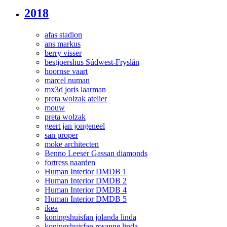
2018
afas stadion
ans markus
berry visser
bestjoershus Súdwest-Fryslân
hoornse vaart
marcel numan
mx3d joris laarman
preta wolzak atelier
mouw
preta wolzak
geert jan jongeneel
san proper
moke architecten
Benno Leeser Gassan diamonds
fortress naarden
Human Interior DMDB 1
Human Interior DMDB 2
Human Interior DMDB 4
Human Interior DMDB 5
ikea
koningshuisfan jolanda linda
koningshuisfan rosanne linda