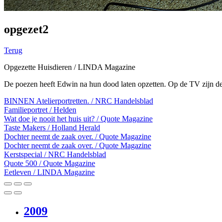
opgezet2
Terug
Opgezette Huisdieren / LINDA Magazine
De poezen heeft Edwin na hun dood laten opzetten. Op de TV zijn de Ko
BINNEN Atelierportretten. / NRC Handelsblad
Familieportret / Helden
Wat doe je nooit het huis uit? / Quote Magazine
Taste Makers / Holland Herald
Dochter neemt de zaak over. / Quote Magazine
Dochter neemt de zaak over. / Quote Magazine
Kerstspecial / NRC Handelsblad
Quote 500 / Quote Magazine
Eetleven / LINDA Magazine
2009