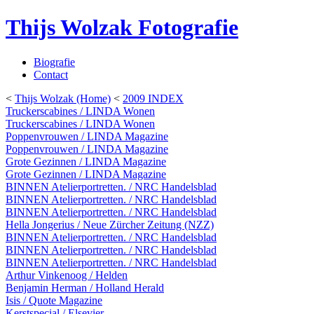
Thijs Wolzak Fotografie
Biografie
Contact
<
Thijs Wolzak (Home)
<
2009 INDEX
Truckerscabines / LINDA Wonen
Truckerscabines / LINDA Wonen
Poppenvrouwen / LINDA Magazine
Poppenvrouwen / LINDA Magazine
Grote Gezinnen / LINDA Magazine
Grote Gezinnen / LINDA Magazine
BINNEN Atelierportretten. / NRC Handelsblad
BINNEN Atelierportretten. / NRC Handelsblad
BINNEN Atelierportretten. / NRC Handelsblad
Hella Jongerius / Neue Zürcher Zeitung (NZZ)
BINNEN Atelierportretten. / NRC Handelsblad
BINNEN Atelierportretten. / NRC Handelsblad
BINNEN Atelierportretten. / NRC Handelsblad
Arthur Vinkenoog / Helden
Benjamin Herman / Holland Herald
Isis / Quote Magazine
Kerstspecial / Elsevier