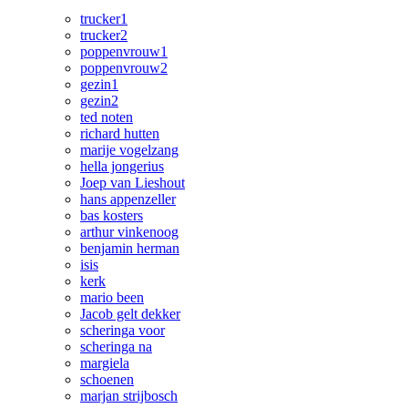
trucker1
trucker2
poppenvrouw1
poppenvrouw2
gezin1
gezin2
ted noten
richard hutten
marije vogelzang
hella jongerius
Joep van Lieshout
hans appenzeller
bas kosters
arthur vinkenoog
benjamin herman
isis
kerk
mario been
Jacob gelt dekker
scheringa voor
scheringa na
margiela
schoenen
marjan strijbosch